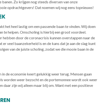
 banen. Zo krijgen nog steeds diversen van onze
oie opdrachtgevers! Dat noemen wij nog eens topnieuws!
EK
akt het heel lastig om een passende baan te vinden. Wij doen
n te helpen. Omscholing is hierbij een groot voordeel.
er hebben door de coronacrisis kunnen overstappen naar de
at er veel baanzekerheid is en de kans dat je aan de slag kunt
volgen van de juiste scholing, zodat we die mooie baan in de
n in de economie keert gelukkig weer terug. Mensen gaan
els worden weer bezocht en de portemonnee wordt ook weer
 daar zijn wij alleen maar blij om. Want met een positieve
EREN