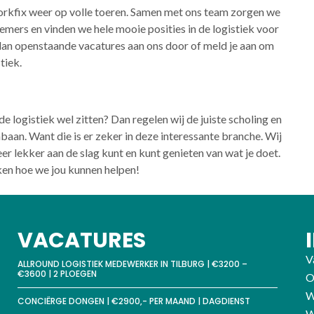
orkfix weer op volle toeren. Samen met ons team zorgen we
mers en vinden we hele mooie posities in de logistiek voor
 dan openstaande vacatures aan ons door of meld je aan om
tiek.
 de logistiek wel zitten? Dan regelen wij de juiste scholing en
aan. Want die is er zeker in deze interessante branche. Wij
er lekker aan de slag kunt en kunt genieten van wat je doet.
en hoe we jou kunnen helpen!
VACATURES
V
ALLROUND LOGISTIEK MEDEWERKER IN TILBURG | €3200 –
€3600 | 2 PLOEGEN
O
W
CONCIËRGE DONGEN | €2900,- PER MAAND | DAGDIENST
W