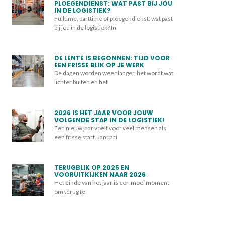
PLOEGENDIENST: WAT PAST BIJ JOU
IN DE LOGISTIEK?
Fulltime, parttime of ploegendienst: wat past
bij jou in de logistiek? In
DE LENTE IS BEGONNEN: TIJD VOOR
EEN FRISSE BLIK OP JE WERK
De dagen worden weer langer, het wordt wat
lichter buiten en het
2026 IS HET JAAR VOOR JOUW
VOLGENDE STAP IN DE LOGISTIEK!
Een nieuw jaar voelt voor veel mensen als
een frisse start. Januari
TERUGBLIK OP 2025 EN
VOORUITKIJKEN NAAR 2026
Het einde van het jaar is een mooi moment
om terug te