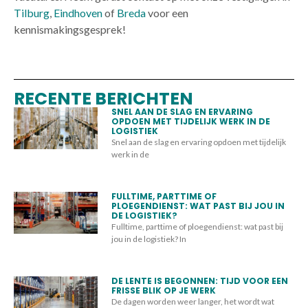
Tilburg
,
Eindhoven
of
Breda
voor een
kennismakingsgesprek!
RECENTE BERICHTEN
SNEL AAN DE SLAG EN ERVARING
OPDOEN MET TIJDELIJK WERK IN DE
LOGISTIEK
Snel aan de slag en ervaring opdoen met tijdelijk
werk in de
FULLTIME, PARTTIME OF
PLOEGENDIENST: WAT PAST BIJ JOU IN
DE LOGISTIEK?
Fulltime, parttime of ploegendienst: wat past bij
jou in de logistiek? In
DE LENTE IS BEGONNEN: TIJD VOOR EEN
FRISSE BLIK OP JE WERK
De dagen worden weer langer, het wordt wat