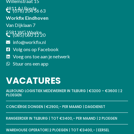
Willemstraat 15
4811 AJ Breda
(076) 204 56 63
Workfix Eindhoven
Van Dijklaan 7
5581 WG Waalre
(085) 060 12 20
info@workfix.nl
Volg ons op Facebook
Voeg ons toe aan je netwerk
Stuur ons een app
VACATURES
ALLROUND LOGISTIEK MEDEWERKER IN TILBURG | €3200 – €3600 | 2
PLOEGEN
CONCIËRGE DONGEN | €2900,- PER MAAND | DAGDIENST
RANGEERDER IN TILBURG | TOT €3400,- PER MAAND | 2 PLOEGEN
WAREHOUSE OPERATOR| 2 PLOEGEN | TOT €3400,- | EERSEL