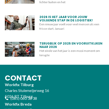
lichter buiten en het
2026 IS HET JAAR VOOR JOUW
VOLGENDE STAP IN DE LOGISTIEK!
Een nieuw jaar voelt voor veel mensen als een
frisse start. Januari
TERUGBLIK OP 2025 EN VOORUITKIJKEN
NAAR 2026
Het einde van het jaar is een mooi moment om
terug te
CONTACT
Workfix Tilburg
Charles Stulemeijerweg 16
5026 RT Tilburg
(085) 060 38 38
Workfix Breda