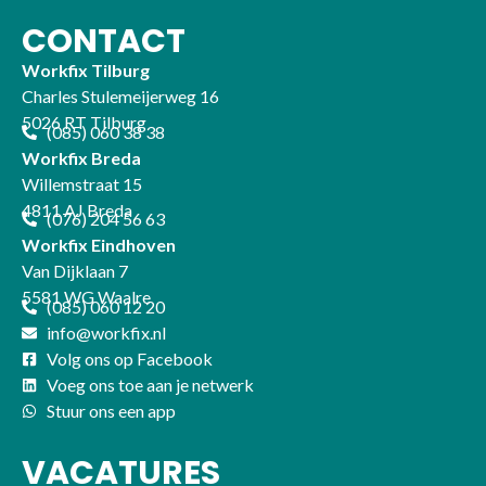
CONTACT
Workfix Tilburg
Charles Stulemeijerweg 16
5026 RT Tilburg
(085) 060 38 38
Workfix Breda
Willemstraat 15
4811 AJ Breda
(076) 204 56 63
Workfix Eindhoven
Van Dijklaan 7
5581 WG Waalre
(085) 060 12 20
info@workfix.nl
Volg ons op Facebook
Voeg ons toe aan je netwerk
Stuur ons een app
VACATURES