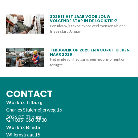
2026 IS HET JAAR VOOR JOUW
VOLGENDE STAP IN DE LOGISTIEK!
Een nieuw jaar voelt voor veel mensen als een
frisse start. Januari
TERUGBLIK OP 2025 EN VOORUITKIJKEN
NAAR 2026
Het einde van het jaar is een mooi moment om
terug te
CONTACT
Workfix Tilburg
Charles Stulemeijerweg 16
5026 RT Tilburg
(085) 060 38 38
Workfix Breda
Willemstraat 15