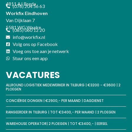
4811 AJ Breda
(076) 204 56 63
Workfix Eindhoven
Van Dijklaan 7
5581 WG Waalre
(085) 060 12 20
info@workfix.nl
Volg ons op Facebook
Voeg ons toe aan je netwerk
Stuur ons een app
VACATURES
ALLROUND LOGISTIEK MEDEWERKER IN TILBURG | €3200 – €3600 | 2
PLOEGEN
CONCIËRGE DONGEN | €2900,- PER MAAND | DAGDIENST
RANGEERDER IN TILBURG | TOT €3400,- PER MAAND | 2 PLOEGEN
WAREHOUSE OPERATOR| 2 PLOEGEN | TOT €3400,- | EERSEL