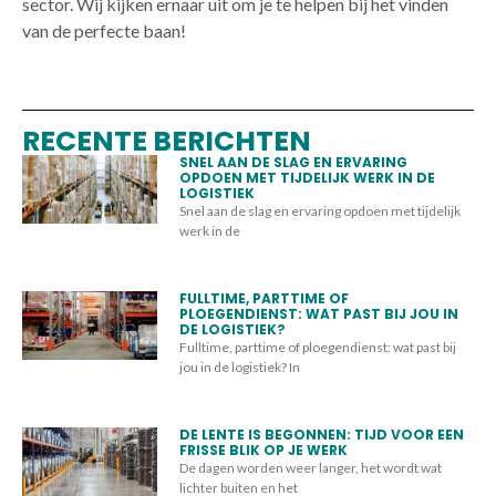
sector. Wij kijken ernaar uit om je te helpen bij het vinden
van de perfecte baan!
RECENTE BERICHTEN
SNEL AAN DE SLAG EN ERVARING
OPDOEN MET TIJDELIJK WERK IN DE
LOGISTIEK
Snel aan de slag en ervaring opdoen met tijdelijk
werk in de
FULLTIME, PARTTIME OF
PLOEGENDIENST: WAT PAST BIJ JOU IN
DE LOGISTIEK?
Fulltime, parttime of ploegendienst: wat past bij
jou in de logistiek? In
DE LENTE IS BEGONNEN: TIJD VOOR EEN
FRISSE BLIK OP JE WERK
De dagen worden weer langer, het wordt wat
lichter buiten en het