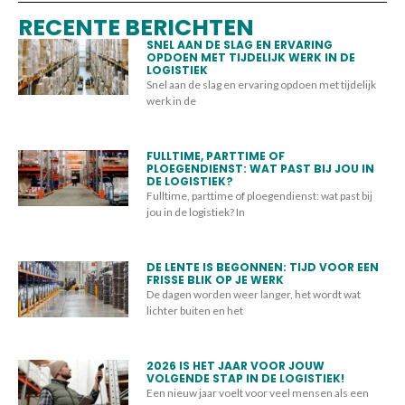
RECENTE BERICHTEN
SNEL AAN DE SLAG EN ERVARING
OPDOEN MET TIJDELIJK WERK IN DE
LOGISTIEK
Snel aan de slag en ervaring opdoen met tijdelijk
werk in de
FULLTIME, PARTTIME OF
PLOEGENDIENST: WAT PAST BIJ JOU IN
DE LOGISTIEK?
Fulltime, parttime of ploegendienst: wat past bij
jou in de logistiek? In
DE LENTE IS BEGONNEN: TIJD VOOR EEN
FRISSE BLIK OP JE WERK
De dagen worden weer langer, het wordt wat
lichter buiten en het
2026 IS HET JAAR VOOR JOUW
VOLGENDE STAP IN DE LOGISTIEK!
Een nieuw jaar voelt voor veel mensen als een