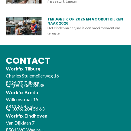
frisse start. Januari
TERUGBLIK OP 2025 EN VOORUITKIJKEN
NAAR 2026
Het einde van het jaar is een mooi moment om
terug te
CONTACT
Workfix Tilburg
Charles Stulemeijerweg 16
5026 RT Tilburg
(085) 060 38 38
Workfix Breda
Willemstraat 15
4811 AJ Breda
(076) 204 56 63
Workfix Eindhoven
Van Dijklaan 7
5581 WG Waalre