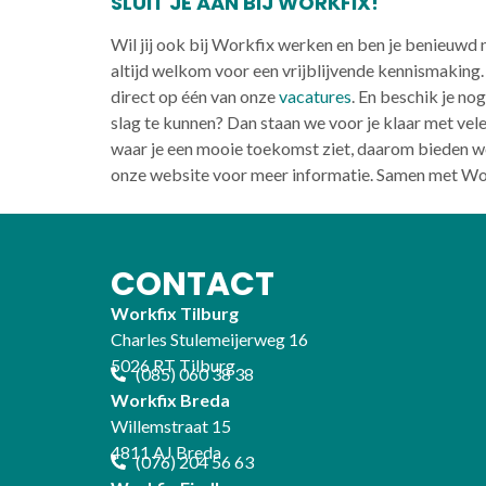
SLUIT JE AAN BIJ WORKFIX!
Wil jij ook bij Workfix werken en ben je benieuwd 
altijd welkom voor een vrijblijvende kennismakin
direct op één van onze
vacatures
. En beschik je no
slag te kunnen? Dan staan we voor je klaar met vele 
waar je een mooie toekomst ziet, daarom bieden w
onze website voor meer informatie. Samen met Workf
CONTACT
Workfix Tilburg
Charles Stulemeijerweg 16
5026 RT Tilburg
(085) 060 38 38
Workfix Breda
Willemstraat 15
4811 AJ Breda
(076) 204 56 63