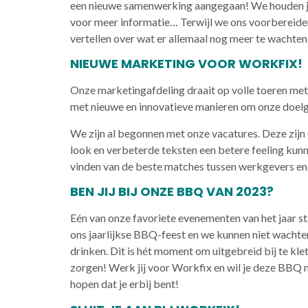
een nieuwe samenwerking aangegaan! We houden jull
voor meer informatie… Terwijl we ons voorbereiden
vertellen over wat er allemaal nog meer te wachten 
NIEUWE MARKETING VOOR WORKFIX!
Onze marketingafdeling draait op volle toeren met 
met nieuwe en innovatieve manieren om onze doelgro
We zijn al begonnen met onze vacatures. Deze zijn 
look en verbeterde teksten een betere feeling kunn
vinden van de beste matches tussen werkgevers en
BEN JIJ BIJ ONZE BBQ VAN 2023?
Eén van onze favoriete evenementen van het jaar s
ons jaarlijkse BBQ-feest en we kunnen niet wachten
drinken. Dit is hét moment om uitgebreid bij te klet
zorgen! Werk jij voor Workfix en wil je deze BBQ n
hopen dat je erbij bent!