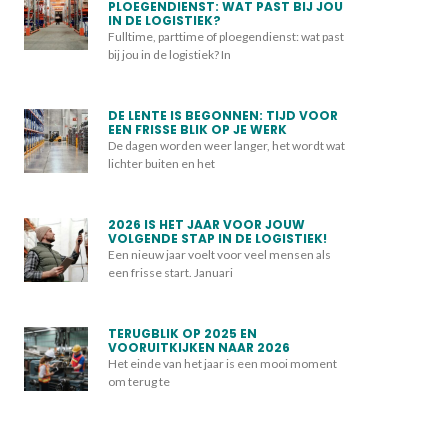
PLOEGENDIENST: WAT PAST BIJ JOU
IN DE LOGISTIEK?
Fulltime, parttime of ploegendienst: wat past
bij jou in de logistiek? In
DE LENTE IS BEGONNEN: TIJD VOOR
EEN FRISSE BLIK OP JE WERK
De dagen worden weer langer, het wordt wat
lichter buiten en het
2026 IS HET JAAR VOOR JOUW
VOLGENDE STAP IN DE LOGISTIEK!
Een nieuw jaar voelt voor veel mensen als
een frisse start. Januari
TERUGBLIK OP 2025 EN
VOORUITKIJKEN NAAR 2026
Het einde van het jaar is een mooi moment
om terug te