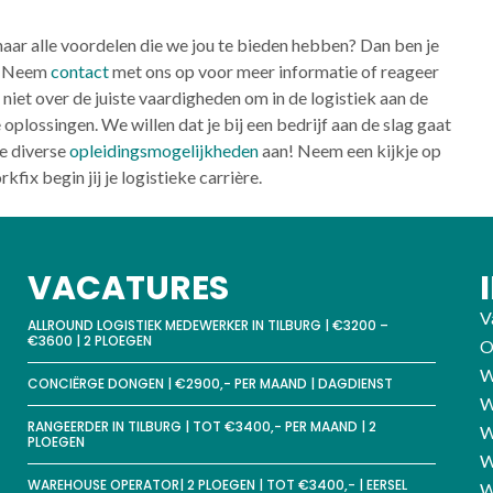
naar alle voordelen die we jou te bieden hebben? Dan ben je
g. Neem
contact
met ons op voor meer informatie of reageer
g niet over de juiste vaardigheden om in de logistiek aan de
oplossingen. We willen dat je bij een bedrijf aan de slag gaat
e diverse
opleidingsmogelijkheden
aan! Neem een kijkje op
ix begin jij je logistieke carrière.
VACATURES
V
ALLROUND LOGISTIEK MEDEWERKER IN TILBURG | €3200 –
€3600 | 2 PLOEGEN
O
W
CONCIËRGE DONGEN | €2900,- PER MAAND | DAGDIENST
W
RANGEERDER IN TILBURG | TOT €3400,- PER MAAND | 2
W
PLOEGEN
W
WAREHOUSE OPERATOR| 2 PLOEGEN | TOT €3400,- | EERSEL
W