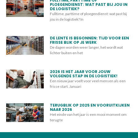
FULLTIME, PARTTIME OF
PLOEGENDIENST: WAT PAST BIJ JOU IN
DE LOGISTIEK?
Fulltime, parttime of ploegendienst: wat past bij
jou in de logistiek? In
DE LENTE IS BEGONNEN: TIJD VOOR EEN
FRISSE BLIK OP JE WERK
De dagen worden weer langer, het wordt wat
lichter buiten en het
2026 IS HET JAAR VOOR JOUW
VOLGENDE STAP IN DE LOGISTIEK!
Een nieuw jaar voelt voor veel mensen als een
frisse start. Januari
TERUGBLIK OP 2025 EN VOORUITKIJKEN
NAAR 2026
Het einde van het jaar is een mooi moment om
terug te