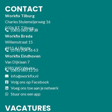
CONTACT
Workfix Tilburg
Charles Stulemeijerweg 16
5026 RT Tilburg
(085) 060 38 38
Workfix Breda
Willemstraat 15
4811 AJ Breda
(076) 204 56 63
Workfix Eindhoven
Van Dijklaan 7
5581 WG Waalre
(085) 060 12 20
info@workfix.nl
Volg ons op Facebook
Voeg ons toe aan je netwerk
Stuur ons een app
VACATURES