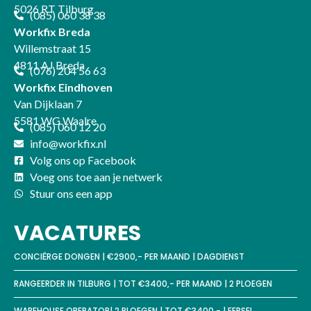
5026 RT Tilburg
(085) 060 38 38
Workfix Breda
Willemstraat 15
4811 AJ Breda
(076) 204 56 63
Workfix Eindhoven
Van Dijklaan 7
5581 WG Waalre
(085) 060 12 20
info@workfix.nl
Volg ons op Facebook
Voeg ons toe aan je netwerk
Stuur ons een app
VACATURES
CONCIËRGE DONGEN | €2900,- PER MAAND | DAGDIENST
RANGEERDER IN TILBURG | TOT €3400,- PER MAAND | 2 PLOEGEN
WAREHOUSE OPERATOR| 2 PLOEGEN | TOT €3400,- | EERSEL