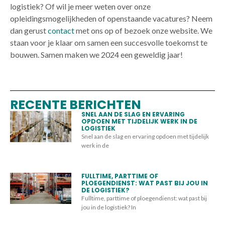
logistiek? Of wil je meer weten over onze
opleidingsmogelijkheden of openstaande vacatures? Neem
dan gerust
contact
met ons op of bezoek onze website. We
staan voor je klaar om samen een succesvolle toekomst te
bouwen. Samen maken we 2024 een geweldig jaar!
RECENTE BERICHTEN
SNEL AAN DE SLAG EN ERVARING
OPDOEN MET TIJDELIJK WERK IN DE
LOGISTIEK
Snel aan de slag en ervaring opdoen met tijdelijk
werk in de
FULLTIME, PARTTIME OF
PLOEGENDIENST: WAT PAST BIJ JOU IN
DE LOGISTIEK?
Fulltime, parttime of ploegendienst: wat past bij
jou in de logistiek? In