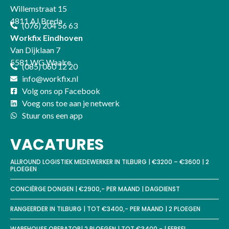
Willemstraat 15
4811 AJ Breda
(076) 204 56 63
Workfix Eindhoven
Van Dijklaan 7
5581 WG Waalre
(085) 060 12 20
info@workfix.nl
Volg ons op Facebook
Voeg ons toe aan je netwerk
Stuur ons een app
VACATURES
ALLROUND LOGISTIEK MEDEWERKER IN TILBURG | €3200 – €3600 | 2
PLOEGEN
CONCIËRGE DONGEN | €2900,- PER MAAND | DAGDIENST
RANGEERDER IN TILBURG | TOT €3400,- PER MAAND | 2 PLOEGEN
WAREHOUSE OPERATOR| 2 PLOEGEN | TOT €3400,- | EERSEL