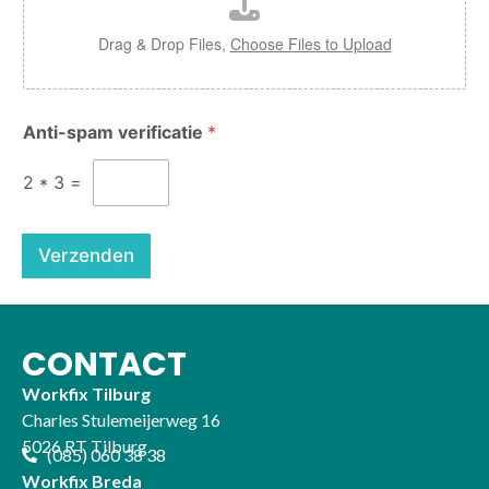
Drag & Drop Files,
Choose Files to Upload
Anti-spam verificatie
*
2
*
3
=
Verzenden
CONTACT
Workfix Tilburg
Charles Stulemeijerweg 16
5026 RT Tilburg
(085) 060 38 38
Workfix Breda