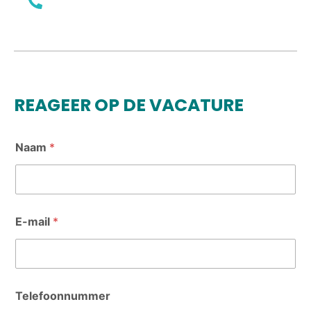
+316 39430818
REAGEER OP DE VACATURE
Naam
*
E-mail
*
v
Telefoonnummer
e