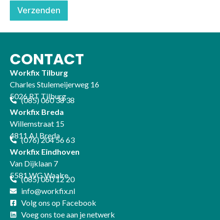
c
Verzenden
a
t
u
r
e
CONTACT
Workfix Tilburg
Charles Stulemeijerweg 16
5026 RT Tilburg
(085) 060 38 38
Workfix Breda
Willemstraat 15
4811 AJ Breda
(076) 204 56 63
Workfix Eindhoven
Van Dijklaan 7
5581 WG Waalre
(085) 060 12 20
info@workfix.nl
Volg ons op Facebook
Voeg ons toe aan je netwerk