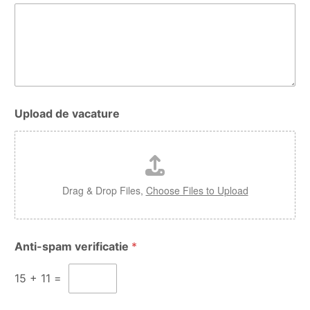
U
Upload de vacature
p
l
o
a
d
V
Drag & Drop Files,
Choose Files to Upload
a
c
a
t
Anti-spam verificatie
*
u
r
e
15
+
11
=
V
a