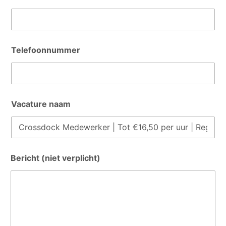
a
a
m
V
a
c
Telefoonnummer
a
t
u
r
e
Vacature naam
Bericht (niet verplicht)