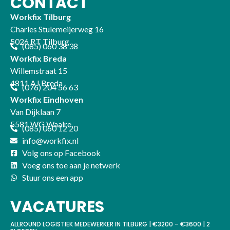
CONTACT
Workfix Tilburg
Charles Stulemeijerweg 16
5026 RT Tilburg
(085) 060 38 38
Workfix Breda
Willemstraat 15
4811 AJ Breda
(076) 204 56 63
Workfix Eindhoven
Van Dijklaan 7
5581 WG Waalre
(085) 060 12 20
info@workfix.nl
Volg ons op Facebook
Voeg ons toe aan je netwerk
Stuur ons een app
VACATURES
ALLROUND LOGISTIEK MEDEWERKER IN TILBURG | €3200 – €3600 | 2