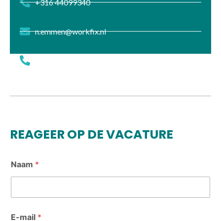
+316 44099340
n.emmen@workfix.nl
+316 44099340
REAGEER OP DE VACATURE
E
Naam
*
-
m
a
i
l
n
E-mail
*