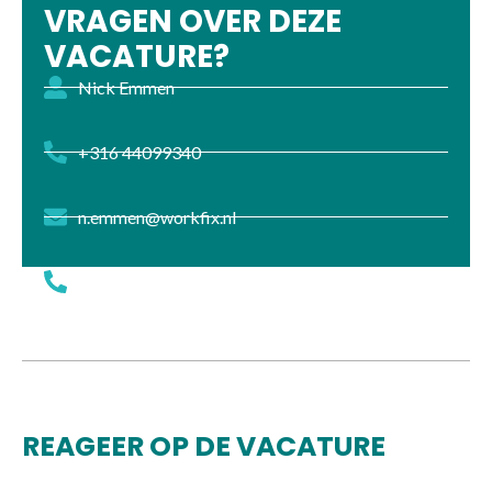
VRAGEN OVER DEZE
VACATURE?
Nick Emmen
+316 44099340
n.emmen@workfix.nl
+316 44099340
REAGEER OP DE VACATURE