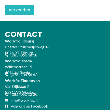
e
l
Verzenden
e
f
o
o
n
CONTACT
n
u
Workfix Tilburg
m
Charles Stulemeijerweg 16
m
5026 RT Tilburg
e
(085) 060 38 38
r
Workfix Breda
v
Willemstraat 15
e
r
4811 AJ Breda
(076) 204 56 63
p
Workfix Eindhoven
l
i
Van Dijklaan 7
c
5581 WG Waalre
(085) 060 12 20
h
t
info@workfix.nl
)
Volg ons op Facebook