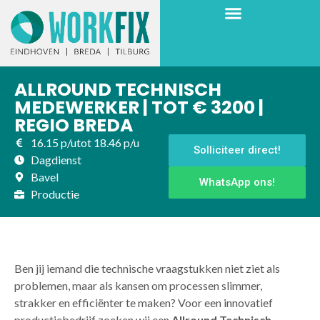
ALLROUND TECHNISCH
MEDEWERKER | TOT € 3200 |
REGIO BREDA
16.15 p/u
tot 18.46 p/u
Solliciteer direct!
Dagdienst
Bavel
WhatsApp ons!
Productie
Ben jij iemand die technische vraagstukken niet ziet als
problemen, maar als kansen om processen slimmer,
strakker en efficiënter te maken? Voor een innovatief
productiebedrijf zoeken wij een
Allround Technisch