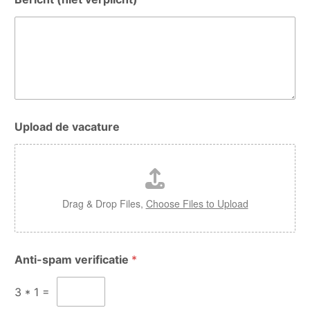
Upload de vacature
Drag & Drop Files,
Choose Files to Upload
N
Anti-spam verificatie
*
a
a
m
3
*
1
=
T