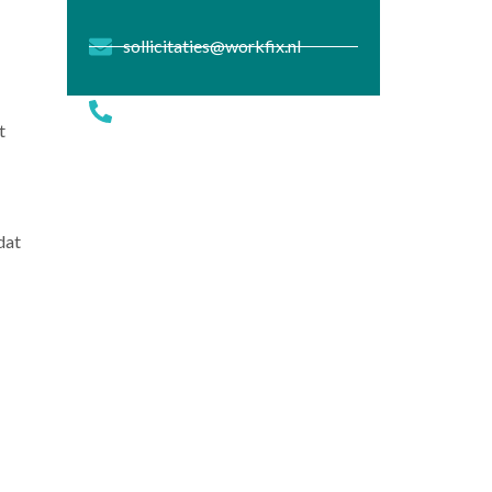
sollicitaties@workfix.nl
+316 39430818
t
dat