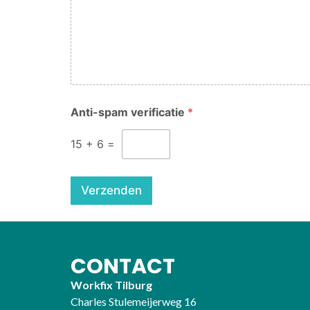
*
Anti-spam verificatie
*
L
a
y
15
+
6
=
-
o
u
Verzenden
t
A
n
t
i
CONTACT
-
s
Workfix Tilburg
p
a
Charles Stulemeijerweg 16