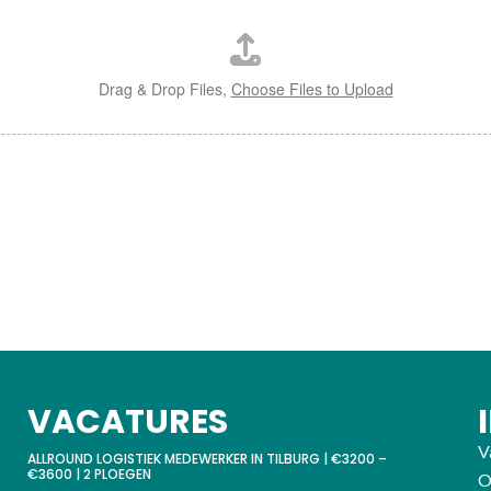
Drag & Drop Files,
Choose Files to Upload
VACATURES
V
ALLROUND LOGISTIEK MEDEWERKER IN TILBURG | €3200 –
€3600 | 2 PLOEGEN
O