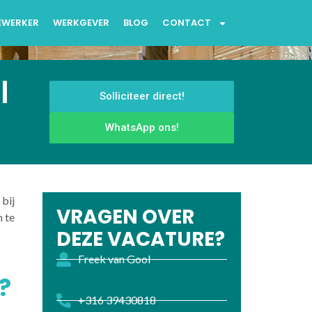
EWERKER
WERKGEVER
BLOG
CONTACT
|
Solliciteer direct!
WhatsApp ons!
 bij
VRAGEN OVER
 te
DEZE VACATURE?
Freek van Gool
?
+316 39430818