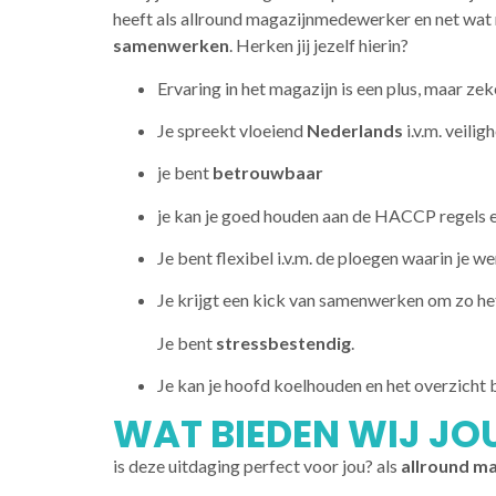
heeft als allround magazijnmedewerker en net wat 
samenwerken
. Herken jij jezelf hierin?
Ervaring in het magazijn is een plus, maar zek
Je spreekt vloeiend
Nederlands
i.v.m. veilig
je bent
betrouwbaar
je kan je goed houden aan de HACCP regels en
Je bent flexibel i.v.m. de ploegen waarin je w
Je krijgt een kick van samenwerken om zo het 
Je bent
stressbestendig
.
Je kan je hoofd koelhouden en het overzicht
WAT BIEDEN WIJ JO
is deze uitdaging perfect voor jou? als
allround m