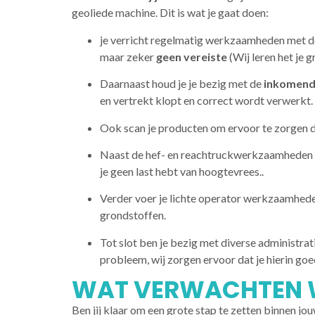
geoliede machine. Dit is wat je gaat doen:
je verricht regelmatig werkzaamheden met de
maar zeker
geen vereiste
(Wij leren het je g
Daarnaast houd je je bezig met de
inkomende
en vertrekt klopt en correct wordt verwerkt.
Ook scan je producten om ervoor te zorgen da
Naast de hef- en reachtruckwerkzaamheden w
je geen last hebt van hoogtevrees..
Verder voer je lichte operator werkzaamheden 
grondstoffen.
Tot slot ben je bezig met diverse administr
probleem, wij zorgen ervoor dat je hierin go
WAT VERWACHTEN W
Ben jij klaar om een grote stap te zetten binnen jo