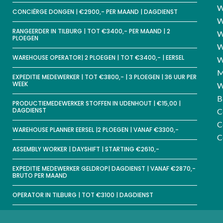
W
CONCIËRGE DONGEN | €2900,- PER MAAND | DAGDIENST
W
RANGEERDER IN TILBURG | TOT €3400,- PER MAAND | 2
W
PLOEGEN
W
WAREHOUSE OPERATOR| 2 PLOEGEN | TOT €3400,- | EERSEL
W
M
EXPEDITIE MEDEWERKER | TOT €3800,- | 3 PLOEGEN | 36 UUR PER
WEEK
W
B
PRODUCTIEMEDEWERKER STOFFEN IN UDENHOUT | €15,00 |
DAGDIENST
C
C
WAREHOUSE PLANNER EERSEL |2 PLOEGEN | VANAF €3300,-
C
ASSEMBLY WORKER | DAYSHIFT | STARTING €2610,-
EXPEDITIE MEDEWERKER GELDROP| DAGDIENST | VANAF €2870,-
BRUTO PER MAAND
OPERATOR IN TILBURG | TOT €3100 | DAGDIENST