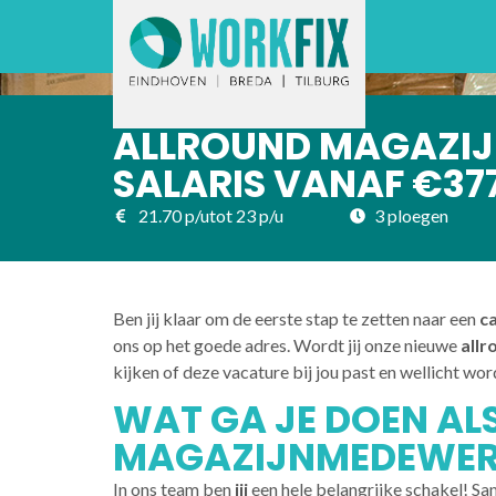
ALLROUND MAGAZIJN
SALARIS VANAF €377
21.70 p/u
tot 23 p/u
3 ploegen
Ben jij klaar om de eerste stap te zetten naar een
c
ons op het goede adres. Wordt jij onze nieuwe
all
kijken of deze vacature bij jou past en wellicht wor
WAT GA JE DOEN AL
MAGAZIJNMEDEWERKE
In ons team ben
jij
een hele belangrijke schakel! Sam