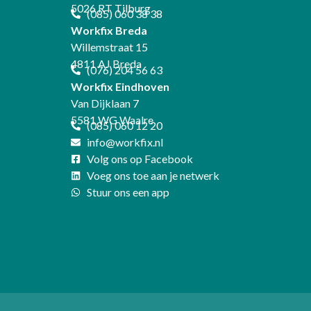
m
5026 RT Tilburg
(085) 060 38 38
Workfix Breda
Willemstraat 15
4811 AJ Breda
(076) 204 56 63
Workfix Eindhoven
Van Dijklaan 7
5581 WG Waalre
(085) 060 12 20
info@workfix.nl
Volg ons op Facebook
Voeg ons toe aan je netwerk
Stuur ons een app