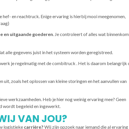
 hef- en reachtruck. Enige ervaring is hierbij mooi meegenomen,
raag)
 en uitgaande goederen
. Je controleert of alles wat binnenkom
t alle gegevens juist in het systeem worden geregistreed.
erk je regelmatig met de combitruck . Het is daarom belangrijk 
uit, zoals het oplossen van kleine storingen en het aanvullen van
atieve werkzaamheden. Heb je hier nog weinig ervaring mee? Geen
ed wordt begeleid en ingewerkt.
IJ VAN JOU?
uw logistieke
carrière?
Wij zijn opzoek naar iemand die al ervaring