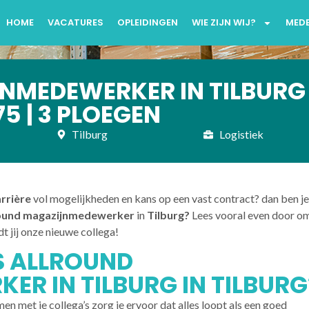
HOME
VACATURES
OPLEIDINGEN
WIE ZIJN WIJ?
MED
MEDEWERKER IN TILBURG 
5 | 3 PLOEGEN
Tilburg
Logistiek
arrière
vol mogelijkheden en kans op een vast contract? dan ben je
round magazijnmedewerker
in
Tilburg?
Lees vooral even door om
dt jij onze nieuwe collega!
S ALLROUND
R IN TILBURG IN TILBURG
en met je collega’s zorg je ervoor dat alles loopt als een goed