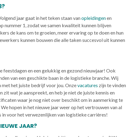
3?
lgend jaar gaat in het teken staan van
opleidingen
en
op nummer 1, zodat we samen kwaliteit kunnen blijven
kers de kans om te groeien, meer ervaring op te doen en hun
edewerkers kunnen bouwen die alle taken succesvol uit kunnen
jne feestdagen en een gelukkig en gezond nieuwjaar! Ook
 vinden van een geschikte baan in de logistieke branche. Wij
 met het juiste bedrijf voor jou. Onze
vacatures
zijn te vinden
n zit wat je aanspreekt, en heb je niet de juiste kennis en
tificaten waar je nog niet over beschikt om in aanmerking te
 We hopen in het nieuwe jaar weer op het vertrouwen van al
n voor het verwezenlijken van logistieke carrières!
NIEUWE JAAR?