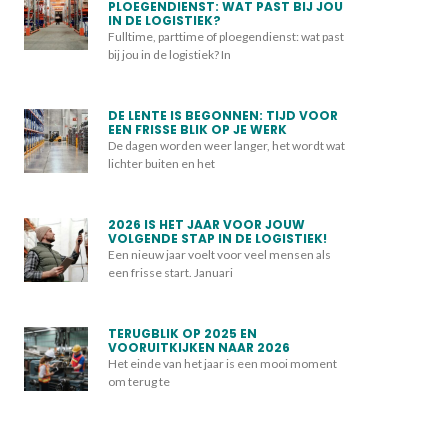
PLOEGENDIENST: WAT PAST BIJ JOU
IN DE LOGISTIEK?
Fulltime, parttime of ploegendienst: wat past
bij jou in de logistiek? In
DE LENTE IS BEGONNEN: TIJD VOOR
EEN FRISSE BLIK OP JE WERK
De dagen worden weer langer, het wordt wat
lichter buiten en het
2026 IS HET JAAR VOOR JOUW
VOLGENDE STAP IN DE LOGISTIEK!
Een nieuw jaar voelt voor veel mensen als
een frisse start. Januari
TERUGBLIK OP 2025 EN
VOORUITKIJKEN NAAR 2026
Het einde van het jaar is een mooi moment
om terug te