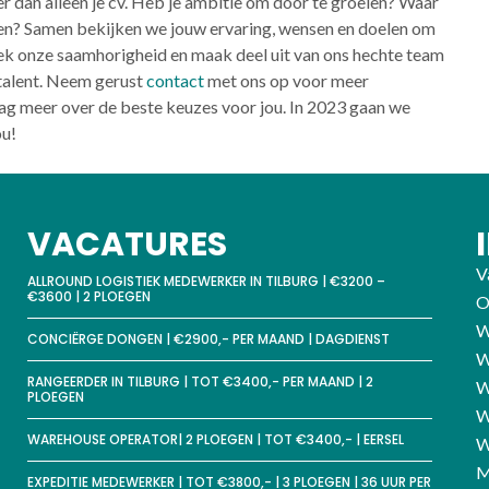
r dan alleen je cv. Heb je ambitie om door te groeien? Waar
assen? Samen bekijken we jouw ervaring, wensen en doelen om
ek onze saamhorigheid en maak deel uit van ons hechte team
 talent. Neem gerust
contact
met ons op voor meer
aag meer over de beste keuzes voor jou. In 2023 gaan we
ou!
VACATURES
V
ALLROUND LOGISTIEK MEDEWERKER IN TILBURG | €3200 –
€3600 | 2 PLOEGEN
O
W
CONCIËRGE DONGEN | €2900,- PER MAAND | DAGDIENST
W
RANGEERDER IN TILBURG | TOT €3400,- PER MAAND | 2
W
PLOEGEN
W
WAREHOUSE OPERATOR| 2 PLOEGEN | TOT €3400,- | EERSEL
W
M
EXPEDITIE MEDEWERKER | TOT €3800,- | 3 PLOEGEN | 36 UUR PER