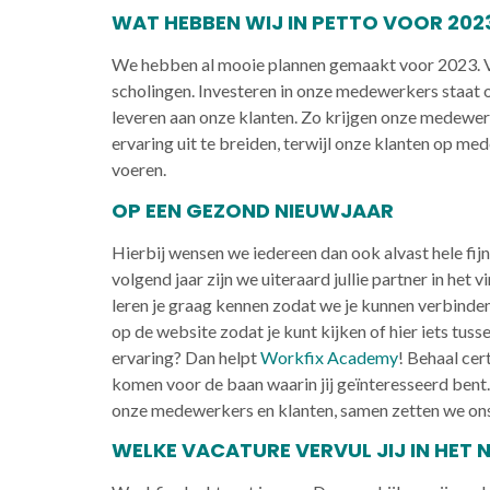
WAT HEBBEN WIJ IN PETTO VOOR 202
We hebben al mooie plannen gemaakt voor 2023. Vo
scholingen. Investeren in onze medewerkers staat 
leveren aan onze klanten. Zo krijgen onze medewer
ervaring uit te breiden, terwijl onze klanten op m
voeren.
OP EEN GEZOND NIEUWJAAR
Hierbij wensen we iedereen dan ook alvast hele fi
volgend jaar zijn we uiteraard jullie partner in het
leren je graag kennen zodat we je kunnen verbinden
op de website zodat je kunt kijken of hier iets tusse
ervaring? Dan helpt
Workfix Academy
! Behaal cer
komen voor de baan waarin jij geïnteresseerd bent.
onze medewerkers en klanten, samen zetten we ons i
WELKE VACATURE VERVUL JIJ IN HET 