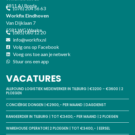
4811 AJ Breda
(076) 204 56 63
Workfix Eindhoven
Van Dijklaan 7
5581 WG Waalre
(085) 060 12 20
info@workfix.nl
Volg ons op Facebook
Voeg ons toe aan je netwerk
Stuur ons een app
VACATURES
ALLROUND LOGISTIEK MEDEWERKER IN TILBURG | €3200 – €3600 | 2
PLOEGEN
CONCIËRGE DONGEN | €2900,- PER MAAND | DAGDIENST
RANGEERDER IN TILBURG | TOT €3400,- PER MAAND | 2 PLOEGEN
WAREHOUSE OPERATOR| 2 PLOEGEN | TOT €3400,- | EERSEL