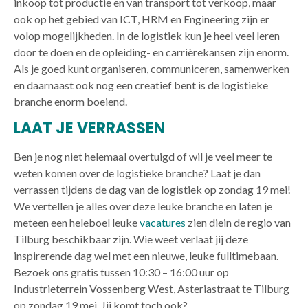
inkoop tot productie en van transport tot verkoop, maar
ook op het gebied van ICT, HRM en Engineering zijn er
volop mogelijkheden. In de logistiek kun je heel veel leren
door te doen en de opleiding- en carrièrekansen zijn enorm.
Als je goed kunt organiseren, communiceren, samenwerken
en daarnaast ook nog een creatief bent is de logistieke
branche enorm boeiend.
LAAT JE VERRASSEN
Ben je nog niet helemaal overtuigd of wil je veel meer te
weten komen over de logistieke branche? Laat je dan
verrassen tijdens de dag van de logistiek op zondag 19 mei!
We vertellen je alles over deze leuke branche en laten je
meteen een heleboel leuke
vacatures
zien diein de regio van
Tilburg beschikbaar zijn. Wie weet verlaat jij deze
inspirerende dag wel met een nieuwe, leuke fulltimebaan.
Bezoek ons gratis tussen 10:30 – 16:00 uur op
Industrieterrein Vossenberg West, Asteriastraat te Tilburg
op zondag 19 mei. Jij komt toch ook?