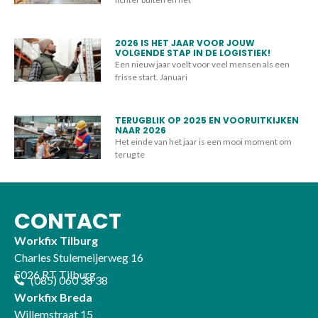
2026 IS HET JAAR VOOR JOUW
VOLGENDE STAP IN DE LOGISTIEK!
Een nieuw jaar voelt voor veel mensen als een
frisse start. Januari
TERUGBLIK OP 2025 EN VOORUITKIJKEN
NAAR 2026
Het einde van het jaar is een mooi moment om
terug te
CONTACT
Workfix Tilburg
Charles Stulemeijerweg 16
5026 RT Tilburg
(085) 060 38 38
Workfix Breda
Willemstraat 15